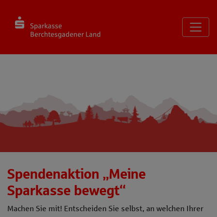
Seite
Klicken Sie, um die Navigation zu überspringen und zum Haup
Startseite
Spendenaktion „Meine
Sparkasse bewegt“
Machen Sie mit! Entscheiden Sie selbst, an welchen Ihrer