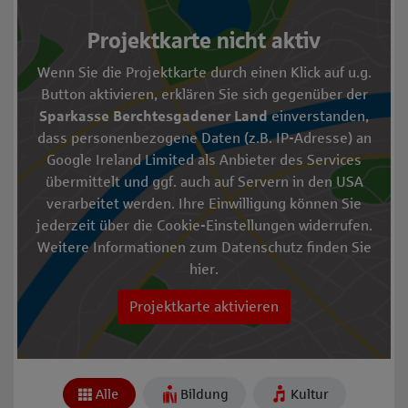
Projekte entdecken
Diese Karte zeigt die Standorte der Projekte an. Verwen
Karte überspringen und zum Abschnitt der Projektkache
Projektkarte nicht aktiv
Wenn Sie die Projektkarte durch einen Klick auf u.g.
Button aktivieren, erklären Sie sich gegenüber der
Sparkasse Berchtesgadener Land
einverstanden,
dass personenbezogene Daten (z.B. IP-Adresse) an
Google Ireland Limited als Anbieter des Services
übermittelt und ggf. auch auf Servern in den USA
verarbeitet werden. Ihre Einwilligung können Sie
jederzeit über die
Cookie-Einstellungen
widerrufen.
Weitere Informationen zum Datenschutz finden Sie
hier
.
Projektkarte aktivieren
Alle
Bildung
Kultur