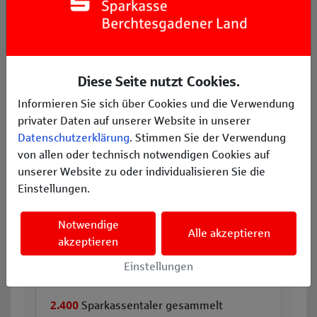
Projekt ansehen
Diese Seite nutzt Cookies.
Informieren Sie sich über Cookies und die Verwendung
privater Daten auf unserer Website in unserer
Datenschutzerklärung
. Stimmen Sie der Verwendung
von allen oder technisch notwendigen Cookies auf
unserer Website zu oder individualisieren Sie die
Einstellungen.
Beendet
Notwendige
Alle akzeptieren
Kindergartenausflug
akzeptieren
Kindergarten St. Korbinian
Einstellungen
Freilassing, Deutschland | Bildung
2.400
Sparkassentaler gesammelt