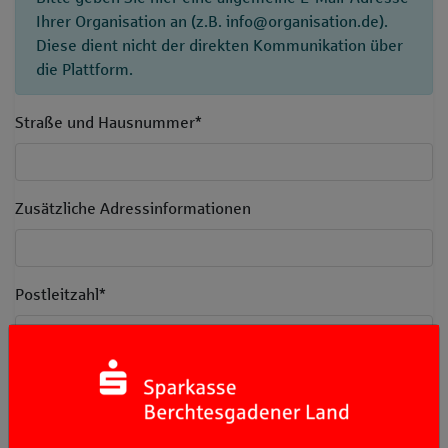
Ihrer Organisation an (z.B. info@organisation.de).
Diese dient nicht der direkten Kommunikation über
die Plattform.
Straße und Hausnummer
*
Zusätzliche Adressinformationen
Postleitzahl
*
Ort
*