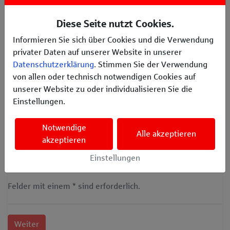
Land
*
Diese Seite nutzt Cookies.
Informieren Sie sich über Cookies und die Verwendung
privater Daten auf unserer Website in unserer
Telefon der Organisation
*
Datenschutzerklärung
. Stimmen Sie der Verwendung
von allen oder technisch notwendigen Cookies auf
unserer Website zu oder individualisieren Sie die
Fax
Einstellungen.
Notwendige
Alle akzeptieren
akzeptieren
Webseite
Einstellungen
Felder mit einem * sind erforderlich.
Weiter