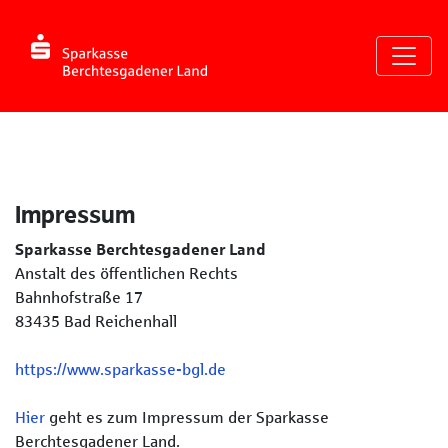
Seite
Klicken Sie, um die Navigation zu überspringen und zum Haup
Impressum
Impressum
Sparkasse Berchtesgadener Land
Anstalt des öffentlichen Rechts
Bahnhofstraße 17
83435 Bad Reichenhall
https://www.sparkasse-bgl.de
Hier
geht es zum Impressum der Sparkasse
Berchtesgadener Land.